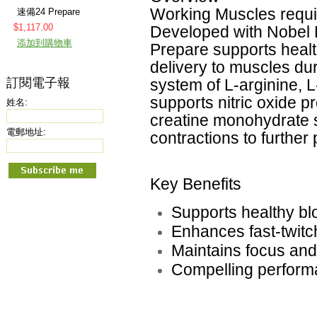
Working Muscles requi
速備24 Prepare
$1,117.00
Developed with Nobel L
添加到購物車
Prepare supports healt
delivery to muscles du
訂閱電子報
system of L-arginine, L
supports nitric oxide p
姓名:
creatine monohydrate 
電郵地址:
contractions to furthe
Key Benefits
Supports healthy bl
Enhances fast-twitc
Maintains focus an
Compelling perform