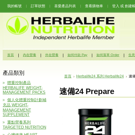
我的帳號
訂單狀態
喜愛產品列表
查看購物車
登入
或
創建
首頁
內在營養
外在營養
如何付款 Pay
如何落單 Order
生意機
產品類別
首頁
Herbalife24 系列 Herbalife24
速備
體重控制產品
HERBALIFE WEIGHT-
速備24 Prepare
MANAGEMENT PACKS
個人化體重控制計劃補
充品 WEIGHT-
MANAGEMENT
SUPPLEMENT
重點營養系列
TARGETED NUTRITION
心臟健康 HEART