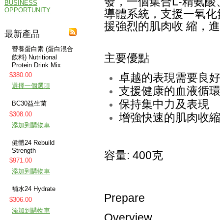
發，一個集合L-精氨酸、
BUSINESS
OPPORTUNITY
導體系統，支援一氧化
援強烈的肌肉收 縮，
最新產品
營養蛋白素 (蛋白混合
主要優點
飲料) Nutritional
Protein Drink Mix
卓越的表現需要良
$380.00
選擇一個選項
支援健康的血液循
保持集中力及表現
BC30益生菌
$308.00
增強快速的肌肉收
添加到購物車
健體24 Rebuild
Strength
容量: 400克
$971.00
添加到購物車
補水24 Hydrate
Prepare
$306.00
添加到購物車
Overview